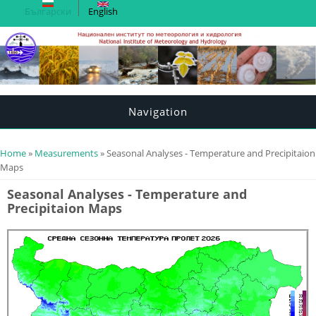
Български
English
Navigation
You are here
Home
»
Measurements
» Seasonal Analyses - Temperature and Precipitaion
Maps
Seasonal Analyses - Temperature and
Precipitaion Maps