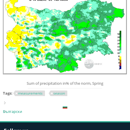
Sum of precipitation in% of the norm, Spring
Tags:
measurements
season
Български