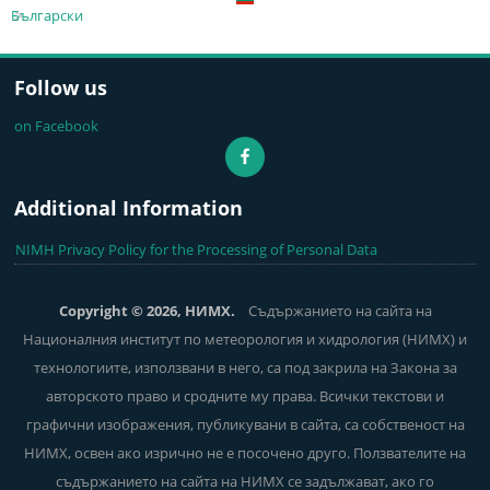
Български
Follow us
on Facebook
Additional Information
NIMH Privacy Policy for the Processing of Personal Data
Copyright © 2026, НИМХ.
Съдържанието на сайта на
Националния институт по метеорология и хидрология (НИМХ) и
технологиите, използвани в него, са под закрила на Закона за
авторското право и сродните му права. Всички текстови и
графични изображения, публикувани в сайта, са собственост на
НИМХ, освен ако изрично не е посочено друго. Ползвателите на
съдържанието на сайта на НИМХ се задължават, ако го