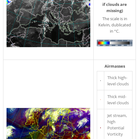
if clouds are
missing)
The scale is in
Kelvin, dublicated
in °C.
Airmasses
Thick high-
level clouds
Thick mid-
level clouds
Jet stream,
high
Potential
Vorticity