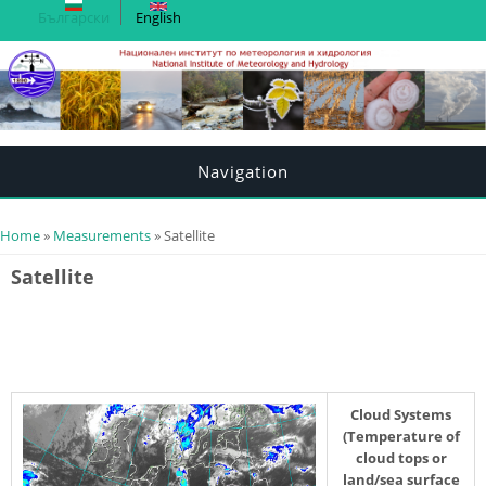
Български
English
Navigation
You are here
Home
»
Measurements
» Satellite
Satellite
Cloud Systems
(Temperature of
cloud tops or
land/sea surface