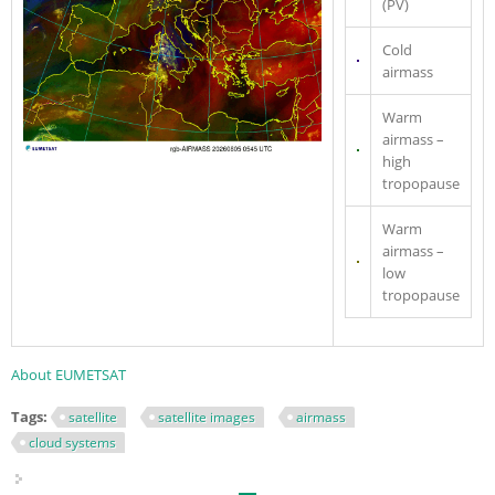
(PV)
Cold
airmass
Warm
airmass –
high
tropopause
Warm
airmass –
low
tropopause
About EUMETSAT
Tags:
satellite
satellite images
airmass
cloud systems