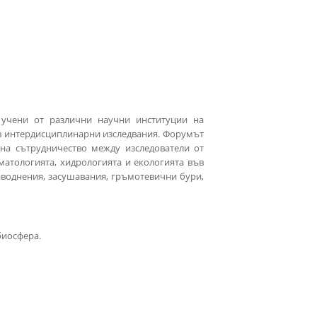
 учени от различни научни институции на
в интердисциплинарни изследвания. Форумът
на сътрудничество между изследователи от
атологията, хидрологията и екологията във
аводнения, засушавания, гръмотевични бури,
биосфера.