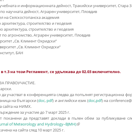
о учебната и информационната дейност, Тракийски университет, Стара 
 по научната дейност, Аграрен университет, Пловдив
ел на Селскостопанска академия
 архитектура, строителство и геодезия
по архитектура, строителство и геодезия
ет по агрономство, Аграрен университет, Пловдив
ерситет „Св. Климент Охридски“
иверситет „Св. Климент Охридски“
нститут, БАН
 в т.3 на този Регламент, се удължава до 02.03 включително.
А ЗА ПРАВОУЧАСТИЕ.
арски.
да участват в конференцията следва да попълнят регистрационна фо
аница на български (
doc
,
pdf
) и английски език (
doc
,
pdf
) на conference
а сайта на НИМХ.
рждение за участие до 7 март 2025 г.
т поканени да представят доклади в пълен обем за публикуване с
urnal of Meteorology and Hydrology–BJMH)
(link is external)
чена на сайта след 10 март 2025 г.