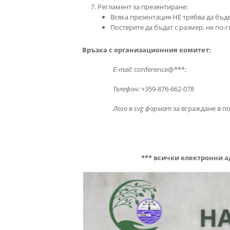
Регламент за презентиране:
Всяка презентация НЕ трябва да бъде
Постерите да бъдат с размер, не по-г
Връзка с организационния комитет:
E-mail:
conference@***;
Телефон:
+359-876-662-078
Лого в svg формат
за вграждане в п
***
всички електронни а