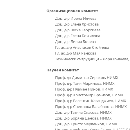
Организационен комитет
Доц. д-р Ирена Илчева
Доц. д-р Елена Христова
Доц. д-р Веска Георгиева
Доц. д-р Елена Божилова
Доц. д-р Лилия Бочева
Гл. ас. д-р Анастасия Стойчева
Гл. ас. д-р Мая Ранкова
Технически сътрудници – Лора Вълчева,
Научен комитет
Проф. дн Димитър Сираков, НИМХ
Проф. д-р Таня Маринова, НИМХ
Проф. д-р Пламен Нинов, НИМХ
Проф. д-р Христомир Брънзов, НИМХ
Проф. д-р Валентин Казанджиев, НИМХ
Проф. д-р Снежанка Балабанова, НИМХ
Доц. д-р Татяна Спасова, НИМХ
Доц. д-р Боряна Ценова, НИМХ
Доц. д-р Христо Червенков, НИМХ
Чл.-кор. проф. дфн Коста Ганев, НИГГГ, 