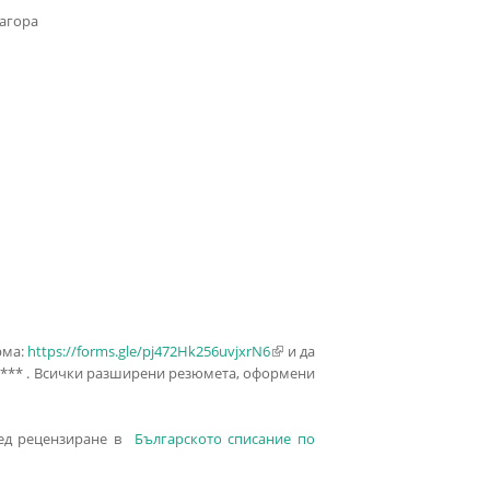
Загора
рма:
https://forms.gle/pj472Hk256uvjxrN6
(link is external)
и да
@*** . Всички разширени резюмета, оформени
лед рецензиране в
Българското списание по