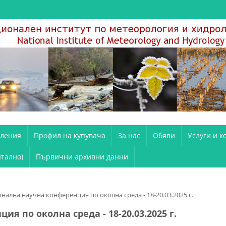
вления
Профил на купувача
За нас
Обяви
Услуги и к
тално)
Първични архивни данни
нална научна конференция по околна среда - 18-20.03.2025 г.
я по околна среда - 18-20.03.2025 г.