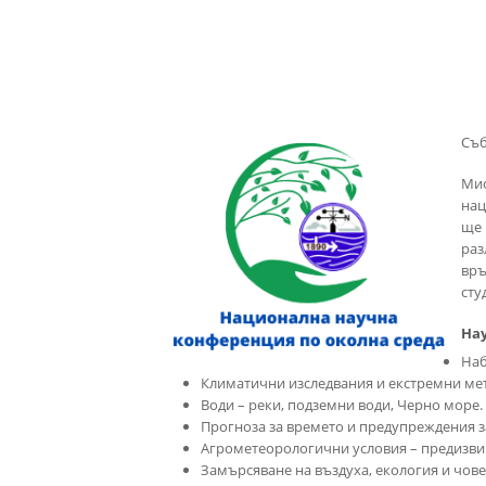
Съб
Мис
нац
ще 
раз
връ
сту
На
Наб
Климатични изследвания и екстремни ме
Води – реки, подземни води, Черно море.
Прогноза за времето и предупреждения 
Агрометеорологични условия – предизвик
Замърсяване на въздуха, екология и чов