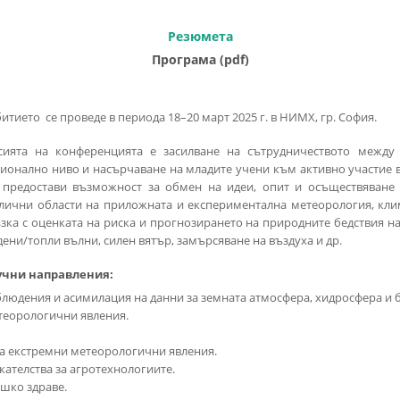
Резюмета
Програма
(pdf)
итието се проведе в периода 18–20 март 2025 г. в НИМХ, гр. София.
ията на конференцията е засилване на сътрудничеството между
ионално ниво и насърчаване на младите учени към активно участие 
предостави възможност за обмен на идеи, опит и осъществяване 
лични области на приложната и експериментална метеорология, клим
зка с оценката на риска и прогнозирането на природните бедствия н
дени/топли вълни, силен вятър, замърсяване на въздуха и др.
учни направления:
людения и асимилация на данни за земната атмосфера, хидросфера и 
теорологични явления.
за екстремни метеорологични явления.
ателства за агротехнологиите.
ешко здраве.