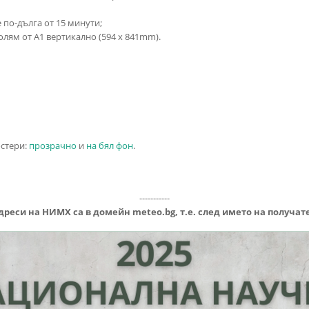
 по-дълга от 15 минути;
олям от А1 вертикално (594 x 841mm).
остери:
прозрачно
и
на бял фон
.
-----------
дреси на НИМХ са в домейн
meteo.bg, т.е. след името на получа