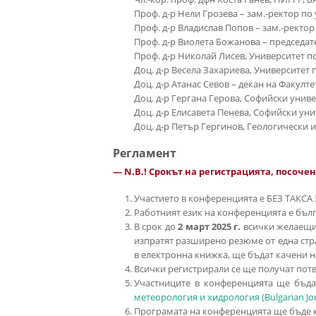
Проф. д-р Нели Грозева – зам.-ректор п
Проф. д-р Владислав Попов – зам.-ректор
Проф. д-р Виолета Божанова – председат
Проф. д-р Николай Лисев, Университет по
Доц. д-р Весела Захариева, Университет 
Доц. д-р Атанас Севов – декан на Факулт
Доц. д-р Гергана Герова, Софийски унив
Доц. д-р Елисавета Пенева, Софийски ун
Доц. д-р Петър Гергинов, Геологически и
Регламент
— N.B.! Срокът на регистрацията, посочен
Участието в конференцията е БЕЗ ТАКС
Работният език на конференцията е бълг
В срок до
2 март 2025 г.
всички желаещи 
изпратят разширено резюме от една стр
в електронна книжка, ще бъдат качени н
Всички регистрирали се ще получат потвъ
Участниците в конференцията ще бъда
метеорология и хидрология (Bulgarian Jo
Програмата на конференцията ще бъде ка