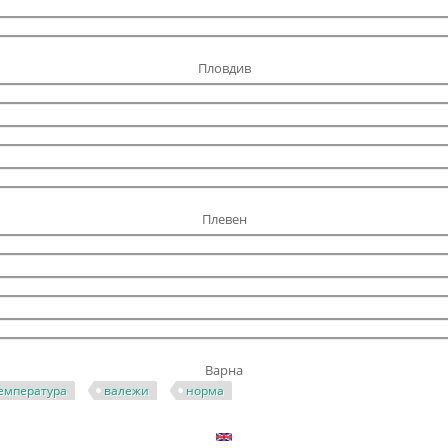
Пловдив
Плевен
Варна
емпература
валежи
норма