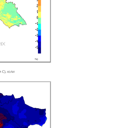
 С), юли