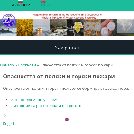
Български
English
Navigation
You are here
Начало
»
Прогнози
» Опасността от полски и горски пожари
Опасността от полски и горски пожари
Опасността от полски и горски пожари се формира от два фактора:
метеорологични условия;
състояние на растителната покривка;
English