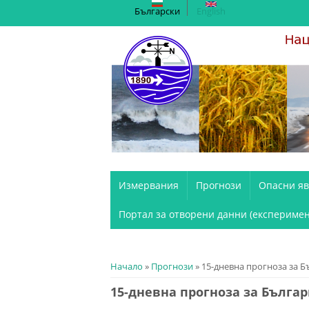
Български
English
Измервания
Прогнози
Опасни я
Портал за отворени данни (експеримен
You are here
Начало
»
Прогнози
» 15-дневна прогноза за Б
15-дневна прогноза за Бълга