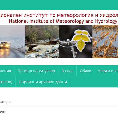
вления
Профил на купувача
За нас
Обяви
Услуги и к
тално)
Първични архивни данни
ългария
рия