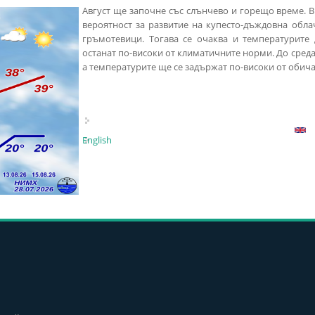
Август ще започне със слънчево и горещо време. 
вероятност за развитие на купесто-дъждовна обла
гръмотевици. Тогава се очаква и температурите
останат по-високи от климатичните норми. До среда
а температурите ще се задържат по-високи от обича
English