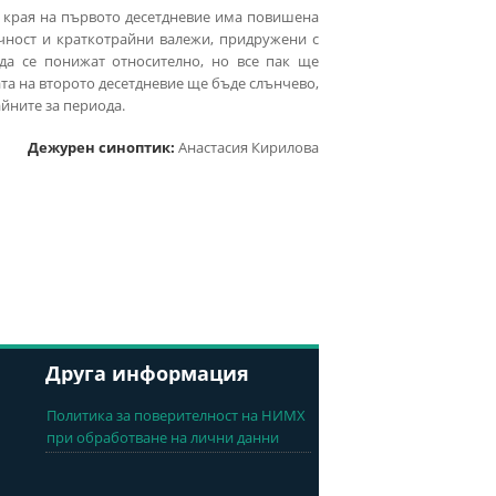
В края на първото десетдневие има повишена
чност и краткотрайни валежи, придружени с
 да се понижат относително, но все пак ще
та на второто десетдневие ще бъде слънчево,
йните за периода.
Дежурен синоптик:
Анастасия Кирилова
Друга информация
Политика за поверителност на НИМХ
при обработване на лични данни