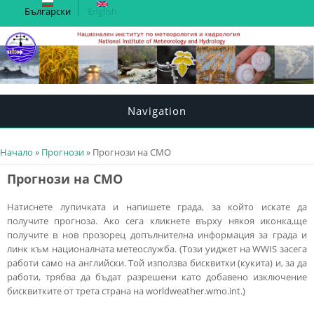
Български
English
Navigation
You are here
Начало
»
Прогнози
» Прогнози на СМО
Прогнози на СМО
Натиснете лупичката и напишете града, за който искате да
получите прогноза. Ако сега кликнете върху някоя иконка,ще
получите в нов прозорец допълнителна информация за града и
линк към националната метеослужба. (Този уиджет на WWIS засега
работи само на английски. Той използва бисквитки (кукита) и, за да
работи, трябва да бъдат разрешени като добавено изключение
бисквитките от трета страна на worldweather.wmo.int.)