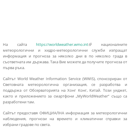
На сайта
https://worldweather.wmo.int
(link is external)
националните
метеорологични и хидро-метеорологични служби изпращат
информация и прогноза за няколко дни в по няколко града в
съответната им държава. Така Вие можете да получите прогноза от
първа ръка.
Сайтът World Weather Information Service (WWIS), спонсориран от
Световната метеорологична организация, се разработва и
поддържа от Обсерваторията на Хонг Конг, Китай. Този уиджет,
както и приложението за смартфони „MyWorldWeather“ също са
разработени там.
Сайтът предоставя ОФИЦИАЛНА информация за метеорологични
наблюдения, прогнози на времето и климатични справки за
избрани градове по света.