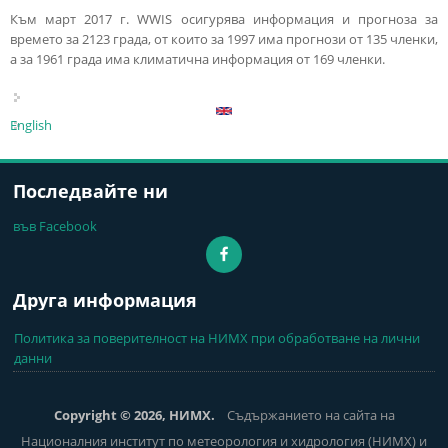
Към март 2017 г. WWIS осигурява информация и прогноза за
времето за 2123 града, от които за 1997 има прогнози от 135 членки,
а за 1961 града има климатична информация от 169 членки.
English
Последвайте ни
във Facebook
Друга информация
Политика за поверителност на НИМХ при обработване на лични
данни
Copyright © 2026, НИМХ.
Съдържанието на сайта на
Националния институт по метеорология и хидрология (НИМХ) и