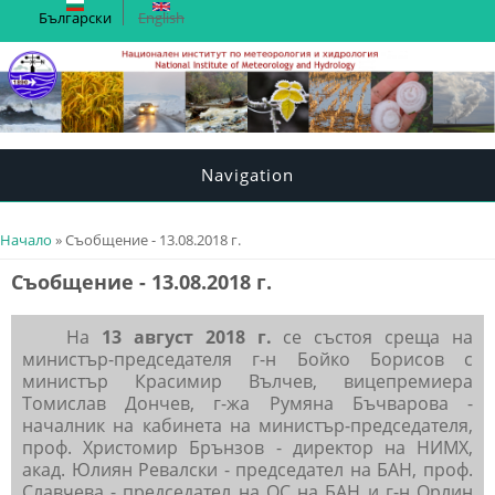
Български
English
Navigation
You are here
Начало
» Съобщение - 13.08.2018 г.
Съобщение - 13.08.2018 г.
На
13 август 2018 г.
се състоя среща на
министър-председателя г-н Бойко Борисов с
министър Красимир Вълчев, вицепремиера
Томислав Дончев, г-жа Румяна Бъчварова -
началник на кабинета на министър-председателя,
проф. Христомир Брънзов - директор на НИМХ,
акад. Юлиян Ревалски - председател на БАН, проф.
Славчева - председател на ОС на БАН и г-н Орлин