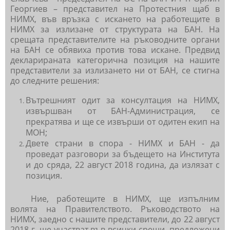
Георгиев – представител на Протестния щаб в
НИМХ, във връзка с искането на работещите в
НИМХ за излизане от структурата на БАН. На
срещата представителите на ръководните органи
на БАН се обявиха против това искане. Предвид
декларираната категорична позиция на нашите
представители за излизането ни от БАН, се стигна
до следните решения:
Вътрешният одит за консултация на НИМХ,
извършван от БАН-Администрация, се
прекратява и ще се извърши от одитен екип на
МОН;
Двете страни в спора - НИМХ и БАН - да
проведат разговори за бъдещето на Института
и до сряда, 22 август 2018 година, да излязат с
позиция.
Ние, работещите в НИМХ, ще изпълним
волята на Правителството. Ръководството на
НИМХ, заедно с нашите представители, до 22 август
2018 г. ще участват във всички срещи, предложени