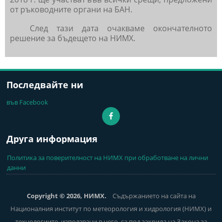
от ръководните органи на БАН.
След тази дата очакваме окончателното
решение за бъдещето на НИМХ.
Последвайте ни
във Facebook
Друга информация
Политика за поверителност на НИМХ при обработване на лични
данни
Copyright © 2026, НИМХ.
Съдържанието на сайта на
Националния институт по метеорология и хидрология (НИМХ) и
технологиите, използвани в него, са под закрила на Закона за