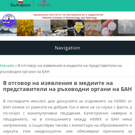
Български
English
Navigation
You are here
Начало
» В отговор на изявления в медиите на представители на
ръководни органи на БАН
В отговор на изявления в медиите на
представители на ръководни органи на БАН
В последните няколко дни дискусията за отделянето на НИМХ от
БАН излезе от рамките на добрия тон и вече не си служи с факти, а
по-скоро с манипулативни твърдения. Категорично невярно е
твърдението, че в отношенията между НИМХ и БАН няма
напрежение, а съществува такова с министъра на образованието и
науката. Ние нееднократно сме обяснявали причините за