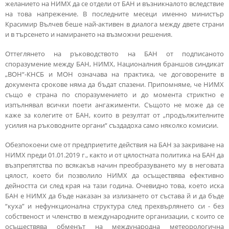
желанието на НИМХ да се отдели от БАН и възникналото вследствие
на това напрежение. В последните месеци именно министър
Красимир Вълчев беше най-активен в диалога между двете страни
и в търсенето и намирането на възможни решения.
Оттеглянето на ръководството на БАН от подписаното
споразумение между БАН, НИМХ, Националния браншов синдикат
„ВОН“-КНСБ и МОН означава на практика, че договорените в
документа срокове няма да бъдат спазени. Припомняме, че НИМХ
също е страна по споразумението и до момента стриктно е
изпълнявал всички поети ангажименти. Същото не може да се
каже за колегите от БАН, които в резултат от „продължителните
усилия на ръководните органи“ създадоха само няколко комисии.
Обезпокоени сме от предприетите действия на БАН за закриване на
НИМХ преди 01.01.2019 г., както и от цялостната политика на БАН да
възпрепятства по всякакъв начин преобразуването му в неговата
цялост, което би позволило НИМХ да осъществява ефективно
дейността си след края на тази година. Очевидно това, което иска
БАН е НИМХ да бъде наказан за излизането от състава й и да бъде
“куха” и нефункционална структура след прехвърлянето си - без
собственост и членство в международните организации, с които се
осъществява обменът на международна метеорологична