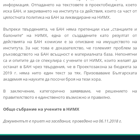
информация. Отпадането на текстовете в проектобюджета, което
иска БАН, и закриването на института са действия, които са част от
цялостната политика на БАН за ликвидиране на НИМХ.
Въпреки твърденията, че БАН няма претенции към „станциите и
балоните“ на НИМХ, една от създадените като резултат от
действията на БАН комисии е за описване на имуществото на
института. За нас това е доказателство, че големият проблем за
ръководството на БАН всъщност е материалната база. Непонятни
са и опитите да се спекулира с учените от НИМХ, които желаят да
останат в БАН чрез твърдения, че в Проектозакона за бюджета за
2019 г. няма нито един текст за тях. Призоваваме Българската
академия на науките да посочи броя на тези хора.
В заключение, категорично заявяваме, че решението на
правителството е единственото възможно и правилно.
Общо събрание на учените в НИМХ
Документът е приет на заседание, проведено на 06.11.2018 г.