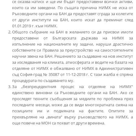
се оказва натиск и ще им бъдат предоставени всички активи,
които са им заведени. По същата причина НИМХ не иска от
Ръководните органи на БАН да предоставят сграда за колегите
от други институти на БАН, които искат да преминат след
01.01.2019 г. към НИМХ.
Общото събрание на БАН в желанието си да присвои имоти
предоставени от Българската държава на НИМХ за
изпълнение на националните му задачи, наруши драстично
собствените си Правила за преустройство на самостоятелните
научни звена на БАН. Решението за създаване на нов институт
за изследвания на климата, атмосферата и водите на базата на
отделяне от НИМХ е обжалвано от НИМХ в Административен
съд София-град № 35087 от 11-12-2018 г. С тази жалба е спряна
процедурата по създаването му.
За „безпрецедентния процес на отделяне на НИМХ“
единствено виновни са Ръководните органи на БАН. Ако се
проследят техните съобщения за медиите по проблема през
последните месеци, може да се види многократната смяна на
позициите им и подмяната на фактите. Опитите за
прехвърляне на „вината“ върху ръководството на НИМХ, а
още повече на МОН са похват от други времена.