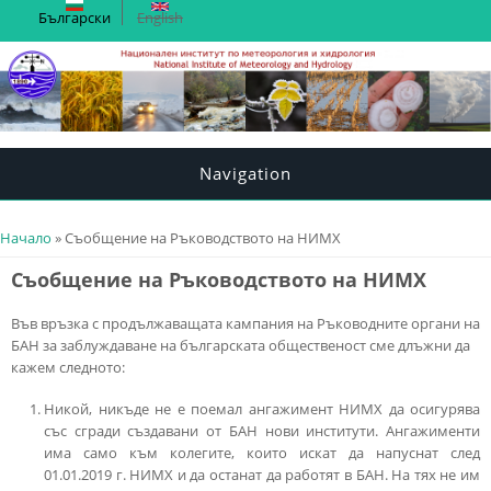
Български
English
Navigation
You are here
Начало
» Съобщение на Ръководството на НИМХ
Съобщение на Ръководството на НИМХ
Във връзка с продължаващата кампания на Ръководните органи на
БАН за заблуждаване на българската общественост сме длъжни да
кажем следното:
Никой, никъде не е поемал ангажимент НИМХ да осигурява
със сгради създавани от БАН нови институти. Ангажименти
има само към колегите, които искат да напуснат след
01.01.2019 г. НИМХ и да останат да работят в БАН. На тях не им