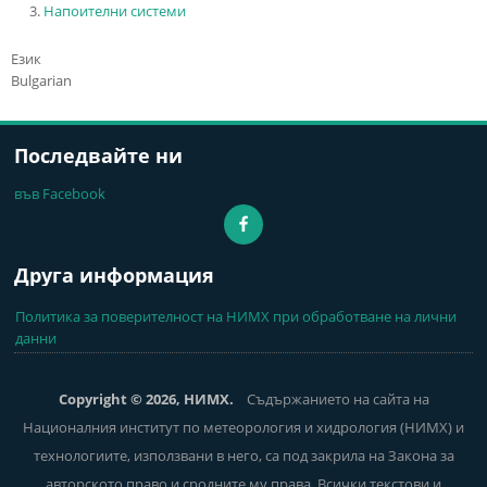
Напоителни системи
Език
Bulgarian
Последвайте ни
във Facebook
Друга информация
Политика за поверителност на НИМХ при обработване на лични
данни
Copyright © 2026, НИМХ.
Съдържанието на сайта на
Националния институт по метеорология и хидрология (НИМХ) и
технологиите, използвани в него, са под закрила на Закона за
авторското право и сродните му права. Всички текстови и