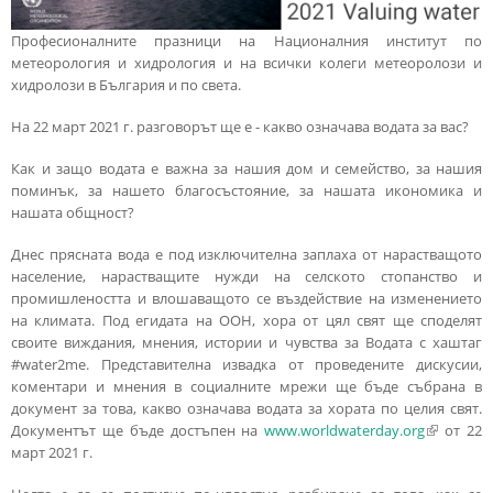
Професионалните празници на Националния институт по
метеорология и хидрология и на всички колеги метеоролози и
хидролози в България и по света.
На 22 март 2021 г. разговорът ще е - какво означава водата за вас?
Как и защо водата е важна за нашия дом и семейство, за нашия
поминък, за нашето благосъстояние, за нашата икономика и
нашата общност?
Днес прясната вода е под изключителна заплаха от нарастващото
население, нарастващите нужди на селското стопанство и
промишлеността и влошаващото се въздействие на изменението
на климата. Под егидата на ООН, хора от цял свят ще споделят
своите виждания, мнения, истории и чувства за Водата с хаштаг
#water2me. Представителна извадка от проведените дискусии,
коментари и мнения в социалните мрежи ще бъде събрана в
документ за това, какво означава водата за хората по целия свят.
Документът ще бъде достъпен на
www.worldwaterday.org
(link is
от 22
март 2021 г.
external)