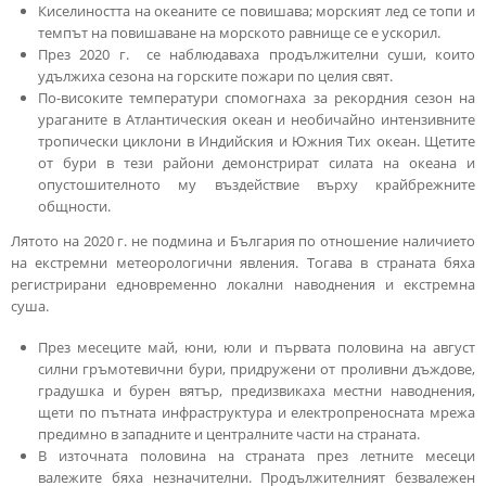
Киселиността на океаните се повишава; морският лед се топи и
темпът на повишаване на морското равнище се е ускорил.
През 2020 г. се наблюдаваха продължителни суши, които
удължиха сезона на горските пожари по целия свят.
По-високите температури спомогнаха за рекордния сезон на
ураганите в Атлантическия океан и необичайно интензивните
тропически циклони в Индийския и Южния Тих океан. Щетите
от бури в тези райони демонстрират силата на океана и
опустошителното му въздействие върху крайбрежните
общности.
Лятото на 2020 г. не подмина и България по отношение наличието
на екстремни метеорологични явления. Тогава в страната бяха
регистрирани едновременно локални наводнения и екстремна
суша.
През месеците май, юни, юли и първата половина на август
силни гръмотевични бури, придружени от проливни дъждове,
градушка и бурен вятър, предизвикаха местни наводнения,
щети по пътната инфраструктура и електропреносната мрежа
предимно в западните и централните части на страната.
В източната половина на страната през летните месеци
валежите бяха незначителни. Продължителният безвалежен