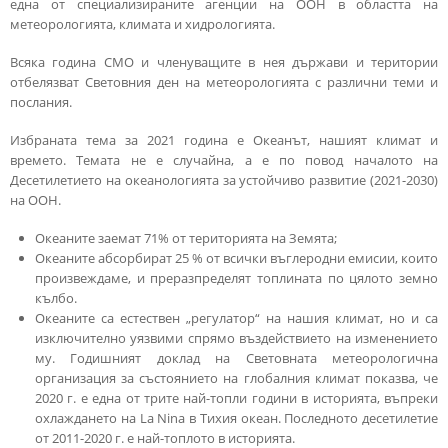
една от специализираните агенции на ООН в областта на
метеорологията, климата и хидрологията.
Всяка година СМО и членуващите в нея държави и територии
отбелязват Световния ден на метеорологията с различни теми и
послания.
Избраната тема за 2021 година е Океанът, нашият климат и
времето. Темата не е случайна, а е по повод началото на
Десетилетието на океанологията за устойчиво развитие (2021-2030)
на ООН.
Океаните заемат 71% от територията на Земята;
Океаните абсорбират 25 % от всички въглеродни емисии, които
произвеждаме, и преразпределят топлината по цялото земно
кълбо.
Океаните са естествен „регулатор“ на нашия климат, но и са
изключително уязвими спрямо въздействието на изменението
му. Годишният доклад на Световната метеорологична
организация за състоянието на глобалния климат показва, че
2020 г. е една от трите най-топли години в историята, въпреки
охлаждането на La Nina в Тихия океан. Последното десетилетие
от 2011-2020 г. е най-топлото в историята.