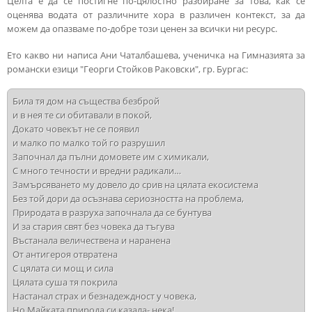
Целта е да се постигне по-цялостно разбиране за това, как се
оценява водата от различните хора в различен контекст, за да
можем да опазваме по-добре този ценен за всички ни ресурс.
Ето какво ни написа Ани Чаталбашева, ученичка на Гимназията за
романски езици "Георги Стойков Раковски", гр. Бургас:
Била тя дом на същества безброй

и в нея те си обитавали в покой,

Докато човекът не се появил 

и малко по малко той го разрушил

Започнал да пълни домовете им с химикали,

С много течности и вредни радикали…

Замърсяването му довело до срив на цялата екосистема

Без той дори да осъзнава сериозността на проблема,

Природата в разруха започнала да се бунтува

И за стария свят без човека да тъгува

Въстанала величествена и наранена

От антигероя отвратена

С цялата си мощ и сила

Цялата суша тя покрила

Настанал страх и безнадеждност у човека,

Но Майката природа си казала- нека!
