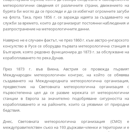
метеорологични сведения от различните страни, движението на
бурята би могло да се проследи и да се избегнат огромните загуби
на флота. Така, през 1856 г. се заражда идеята за създаването на
служби за времето, които да организират постоянни наблюдения и
разпространение на метеорологичните данни.
Навярно не е случаен фактът, че през 1860 г. към австро-унгарското
консулство в Русе се оборудва първата метеорологична станция в
България, която редовно функционира до 1873 г. за обслужване на
корабоплаването по река Дунав.
През 1873 г. във Виена, Австрия се провежда първият
Международен метеорологичен конгрес, на който се обявява
създаването на Международната метеорологична организация,
предвестник на Световната метеорологична организация с
първостепенна цел да се развие мрежата от метеорологични
станции в Европа за значително подобряване сигурността на
корабоплаването и на районите, които са уязвими от природни
бедствия.
Днес, Световната метеорологична организация (СМО) е
междуправителствен съюз на 193 държави-членки и територии и е