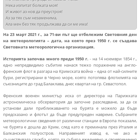
Нека изпитат болката моя!

И живот аз нов да преустроя!

Аз за тях съм незаменима,

На 23 март 2021 г., за 71-ви път ще отбележим Световния ден
на метеорологията – дата, на която през 1950 г. се създава
Световната метеорологична организация.
Историята започва много преди 1950 г.
- на 14 ноември 1854 г.,
едно непредвидимо събитие нанася тежко поражение на англо-
френския флот в разгара на Кримската война – една от най-силните
бури, регистрирани в Черно море, която потопява флотилията на
съюзниците до град Балаклава, днес квартал на гр. Севастопол.
Френския военен министър иска от директора на Парижката
астрономическа обсерватория да започне разследване, за да се
установи дали приближаването на бурята е можело да бъде
предсказано и флотът да бъде предупреден навреме. Събраните
метеорологични сведения от различни станции в Европа показали,
че бурята е дошла до Крим, след като е преминала през Италия и
Балканския полуостров. Направеният извод е, че ако е
съществувала служба, която да събира ежедневно и своевременно