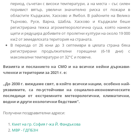
период, съчетан с високи температури, а на места – със силен
поривист вятър, увеличи значително риска от пожари в
областите Кърджали, Хасково и Ямбол. В районите на Велико
Търново, Русе, Варна, Шабла, Хасково и Кърджали беше
регистрирана тежка агрометеорологична суша, която нанесе
щети и редуцира добивите от пролетни култури на около 19 000
км2 от земеделската територия на страната.
В периода от 26 юни до 3 септември в цялата страна бяха
регистрирани продължителни горещини (6-18 дни) с
максимални температури от 32°C и повече.
Визията и посланието на СМО и на всички нейни държави-
членки и територии за 2021 г. е:
„До 2030 г. виждаме свят, в който всички нации, особено най-
уязвимите, са по-устойчиви на социално-икономическите
последици от екстремните метеорологични, климатични,
водни и други екологични бедствия“.
Получени поздравителни адреси:
Кмет на гр. София г-жа Й. Фандъкова
МВР - ГДПБЗН