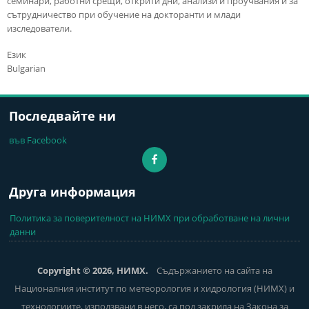
семинари, работни срещи, открити дни, анализи и проучвания и за
сътрудничество при обучение на докторанти и млади
изследователи.
Език
Bulgarian
Последвайте ни
във Facebook
Друга информация
Политика за поверителност на НИМХ при обработване на лични
данни
Copyright © 2026, НИМХ.
Съдържанието на сайта на
Националния институт по метеорология и хидрология (НИМХ) и
технологиите, използвани в него, са под закрила на Закона за