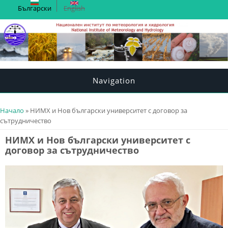
Български
English
Navigation
You are here
Начало
» НИМХ и Нов български университет с договор за
сътрудничество
НИМХ и Нов български университет с
договор за сътрудничество