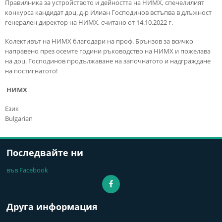
Правилника за устройството и дейността на НИМХ, спечелилият
конкурса кандидат доц. д-р Илиан Господинов встъпва в длъжност
генерален директор на НИМХ, считано от 14.10.2022 г.
Колективът на НИМХ благодари на проф. Брънзов за всичко
направено през осемте години ръководство на НИМХ и пожелава
на доц. Господинов продължаване на започнатото и надграждане
на постигнатото!
НИМХ
Език
Bulgarian
Последвайте ни
във Facebook
Друга информация