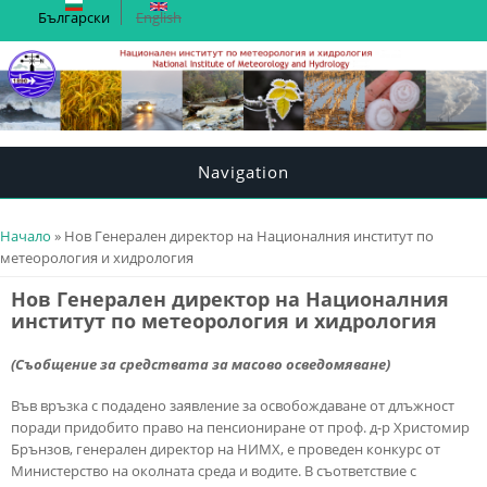
Български
English
Navigation
You are here
Начало
» Нов Генерален директор на Националния институт по
метеорология и хидрология
Нов Генерален директор на Националния
институт по метеорология и хидрология
(Съобщение за средствата за масово осведомяване)
Във връзка с подадено заявление за освобождаване от длъжност
поради придобито право на пенсиониране от проф. д-р Христомир
Брънзов, генерален директор на НИМХ, е проведен конкурс от
Министерство на околната среда и водите. В съответствие с